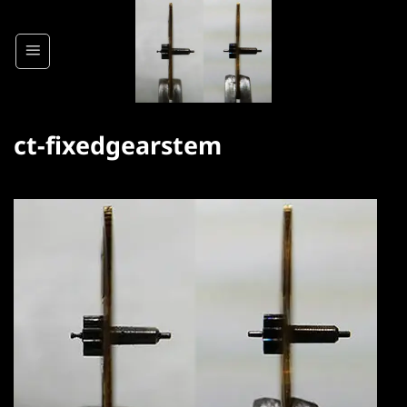
Skip
to
content
ct-fixedgearstem